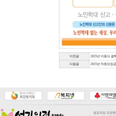
이전글
2025년 이동식 
다음글
2025년 직원모집
섬김의집 요양원 2