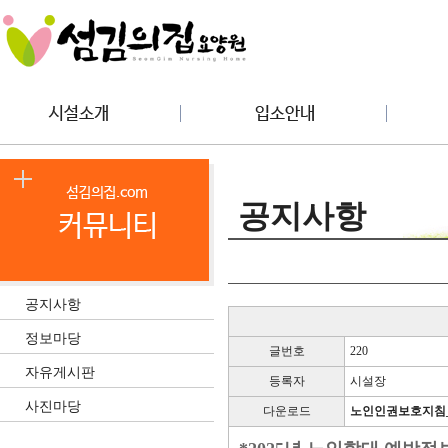
공지사항
공지사항
정보마당
글번호
220
자유게시판
등록자
시설장
사진마당
다운로드
노인인권보호지침_홈