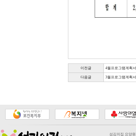
이전글
4월프로그램계획
다음글
3월프로그램계획
섬김의집 요양원 2