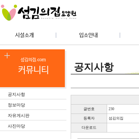
공지사항
공지사항
정보마당
글번호
230
자유게시판
등록자
섬김의집
사진마당
다운로드