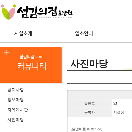
사진마당
공지사항
정보마당
글번호
93
자유게시판
등록자
시설장
사진마당
(달팽이를 예쁘게^^)