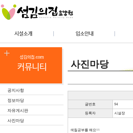
사진마당
공지사항
정보마당
글번호
94
자유게시판
등록자
시설장
사진마당
색칠공부를 해요^^